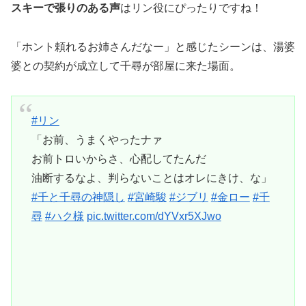
スキーで張りのある声
はリン役にぴったりですね！
「ホント頼れるお姉さんだなー」と感じたシーンは、湯婆
婆との契約が成立して千尋が部屋に来た場面。
#リン
「お前、うまくやったナァ
お前トロいからさ、心配してたんだ
油断するなよ、判らないことはオレにきけ、な」
#千と千尋の神隠し
#宮崎駿
#ジブリ
#金ロー
#千
尋
#ハク様
pic.twitter.com/dYVxr5XJwo