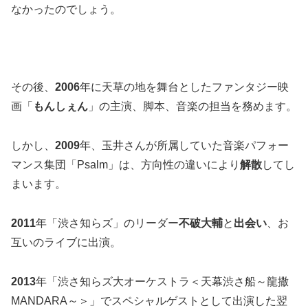
なかったのでしょう。
その後、
2006
年に天草の地を舞台としたファンタジー映
画「
もんしぇん
」の主演、脚本、音楽の担当を務めます。
しかし、
2009
年、玉井さんが所属していた音楽パフォー
マンス集団「Psalm」は、方向性の違いにより
解散
してし
まいます。
2011
年「渋さ知らズ」のリーダー
不破大輔
と
出会い
、お
互いのライブに出演。
2013
年「渋さ知らズ大オーケストラ＜天幕渋さ船～龍撒
MANDARA～＞」でスペシャルゲストとして出演した翌