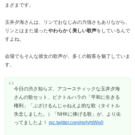
まざまです。
玉井夕海さんは、リンでおなじみの力強さもありながら、
リンとはまた違った
やわらかく美しい歌声
をしているんで
すよね。
会場でもそんな彼女の歌声が、多くの観客を魅了していま
す。
今日の渋さ知らズ、アコースティックな玉井夕海
さんの歌セット、ビクトルハラの「平和に生きる
権利」「ぶざけるんじゃねえよ的な歌（タイトル
失念しました。）「NHKに捧げる歌」が、より尖
ってましたよ！
pic.twitter.com/rprlyhtWo0