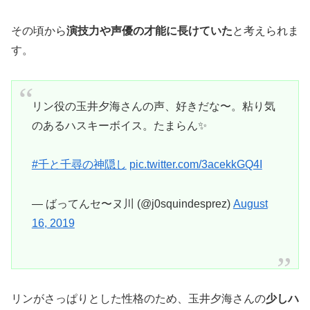
その頃から
演技力や声優の才能に長けていた
と考えられま
す。
リン役の玉井夕海さんの声、好きだな〜。粘り気
のあるハスキーボイス。たまらん✨
#千と千尋の神隠し
pic.twitter.com/3acekkGQ4I
— ばってんセ〜ヌ川 (@j0squindesprez)
August
16, 2019
リンがさっぱりとした性格のため、玉井夕海さんの
少しハ