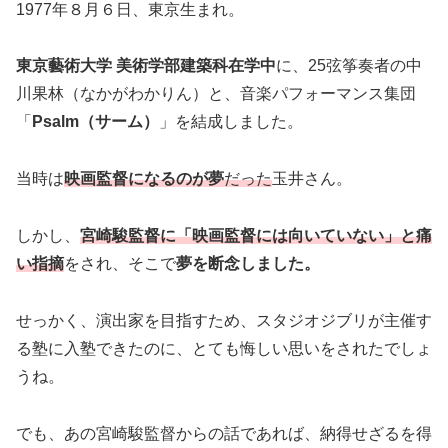
1977年８月６日、東京生まれ。
東京藝術大学 美術学部建築科在学中
に、25弦筝奏者の中
川果林（なかがわかりん）と、音楽パフォーマンス集団
「
Psalm（サーム）
」を結成しました。
当時は
映画監督になるのが夢
だった
玉井さん。
しかし、
宮崎駿監督に「映画監督には向いていない」と痛
い指摘
をされ、そこで
夢を断念しました。
せっかく、演出家を目指すため、スタジオジブリが主催す
る塾に入塾できたのに、とても悔しい思いをされたでしょ
うね。
でも、あの宮崎駿監督からの話であれば、納得せざるを得