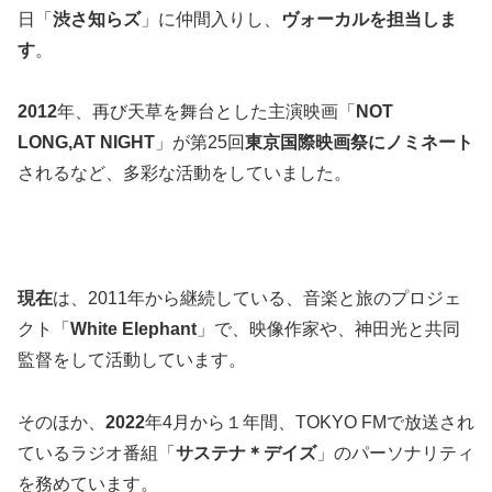
日「
渋さ知らズ
」に仲間入りし、
ヴォーカルを担当しま
す
。
2012
年、再び天草を舞台とした主演映画「
NOT
LONG,AT NIGHT
」が第25回
東京国際映画祭にノミネート
されるなど、多彩な活動をしていました。
現在
は、2011年から継続している、音楽と旅のプロジェ
クト「
White Elephant
」で、映像作家や、神田光と共同
監督をして活動しています。
そのほか、
2022
年4月から１年間、TOKYO FMで放送され
ているラジオ番組「
サステナ＊デイズ
」のパーソナリティ
を務めています。