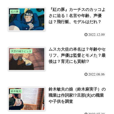
『紅の豚』カーチスのカッコよ
紅の豚
さに迫る！名言や年齢、声優
は？飛行艇、モデルはだれ？
2022.12.09
ムスカ大佐の本名は？年齢やセ
天空の城ラピュタ
リフ、声優は監督とモメた？最
後は？育児にも貢献!?
2022.08.06
鈴木敏夫の娘（鈴木麻実子）の
鈴木敏夫
職業は作詞家!?旦那(夫)の職業
や子供を調査