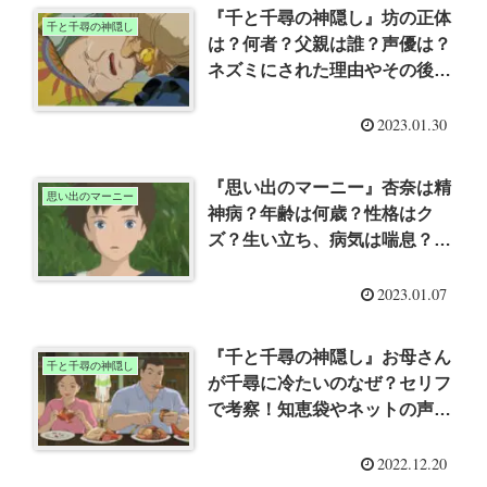
『千と千尋の神隠し』坊の正体
千と千尋の神隠し
は？何者？父親は誰？声優は？
ネズミにされた理由やその後、
宮崎駿監督の意図を考察
2023.01.30
『思い出のマーニー』杏奈は精
思い出のマーニー
神病？年齢は何歳？性格はク
ズ？生い立ち、病気は喘息？目
の色からハーフ？クォーター？
最後出会えなくなるのなぜ？
2023.01.07
『千と千尋の神隠し』お母さん
千と千尋の神隠し
が千尋に冷たいのなぜ？セリフ
で考察！知恵袋やネットの声
は？名前や年齢、声優は？
2022.12.20