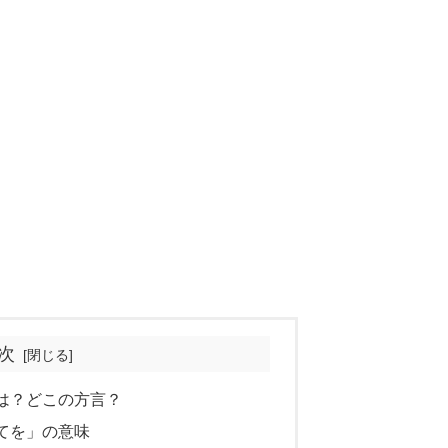
次
は？どこの方言？
てを」の意味