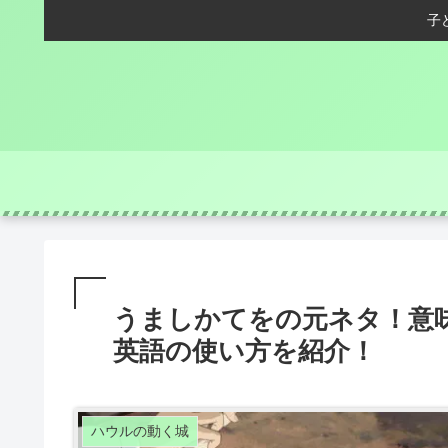
子
うましかてをの元ネタ！意
英語の使い方を紹介！
ハウルの動く城