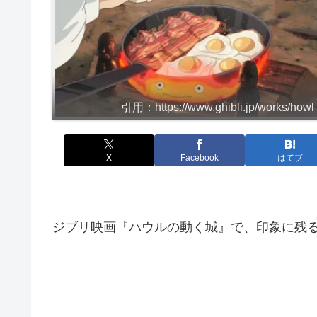
引用：https://www.ghibli.jp/works/howl
X
Facebook
はてブ
ジブリ映画『ハウルの動く城』で、印象に残