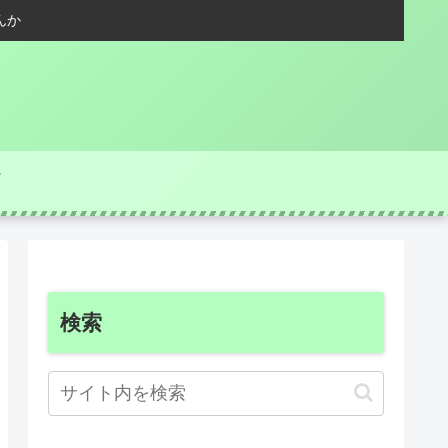
んか
検索