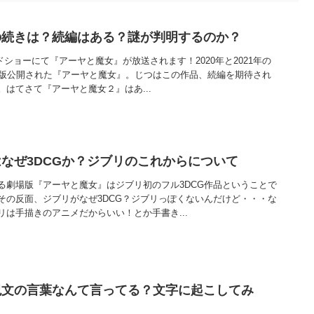
の続きは？続編はある？謎が判明するのか？
ードショーにて『アーヤと魔女』が放送されます！2020年と2021年の
場版公開された『アーヤと魔女』。じつはこの作品、続編を期待され
はてさて『アーヤと魔女２』はあ...
なぜ3DCGか？ジブリのこれからについて
る劇場版『アーヤと魔女』はジブリ初のフル3DCG作品ということで
その反面、ジブリがなぜ3DCG？ジブリっぽくないんだけど・・・な
は手描きのアニメだからいい！とか手書き...
呪文の言葉なんて言ってる？文字に起こしてみ