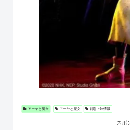
アーヤと魔女
アーヤと魔女
劇場上映情報
スポ