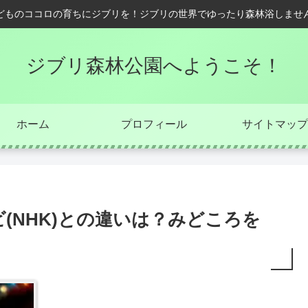
どものココロの育ちにジブリを！ジブリの世界でゆったり森林浴しませ
ジブリ森林公園へようこそ！
ホーム
プロフィール
サイトマップ
(NHK)との違いは？みどころを