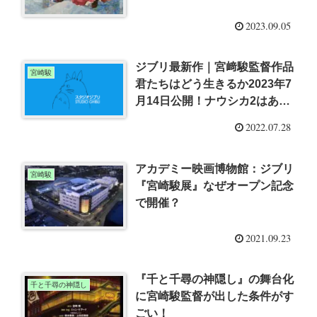
2023.09.05
ジブリ最新作｜宮﨑駿監督作品
宮崎駿
君たちはどう生きるか2023年7
月14日公開！ナウシカ2はある
か？
2022.07.28
アカデミー映画博物館：ジブリ
宮崎駿
『宮崎駿展』なぜオープン記念
で開催？
2021.09.23
『千と千尋の神隠し』の舞台化
千と千尋の神隠し
に宮崎駿監督が出した条件がす
ごい！