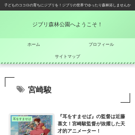
子どものココロの育ちにジブリを！ジブリの世界でゆったり森林浴しませんか
ジブリ森林公園へようこそ！
ホーム
プロフィール
サイトマップ
宮崎駿
『耳をすませば』の監督は近藤
耳をすませば
喜文！宮崎駿監督が抜擢した天
才的アニメーター！